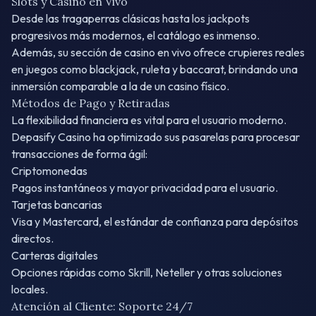
Slots y Casino en Vivo
Desde las tragaperras clásicas hasta los jackpots
progresivos más modernos, el catálogo es inmenso.
Además, su sección de casino en vivo ofrece crupieres reales
en juegos como blackjack, ruleta y baccarat, brindando una
inmersión comparable a la de un casino físico.
Métodos de Pago y Retiradas
La flexibilidad financiera es vital para el usuario moderno.
Depasify Casino ha optimizado sus pasarelas para procesar
transacciones de forma ágil:
Criptomonedas
Pagos instantáneos y mayor privacidad para el usuario.
Tarjetas bancarias
Visa y Mastercard, el estándar de confianza para depósitos
directos.
Carteras digitales
Opciones rápidas como Skrill, Neteller y otras soluciones
locales.
Atención al Cliente: Soporte 24/7